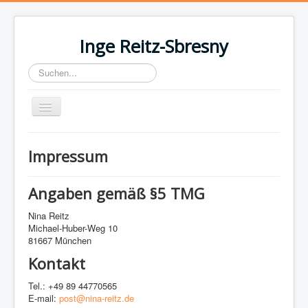
Inge Reitz-Sbresny
Suchen...
Toggle
Navigation
Inge Reitz-Sbresny
Impressum
Leben
Veröffentlichungen
Angaben gemäß §5 TMG
Plakatgedicht
Nina Reitz
Michael-Huber-Weg 10
Literarisches Schaufenster
81667 München
Inge-Reitz-Straße
Kontakt
Tel.: +49 89 44770565
E-mail:
post@nina-reitz.de